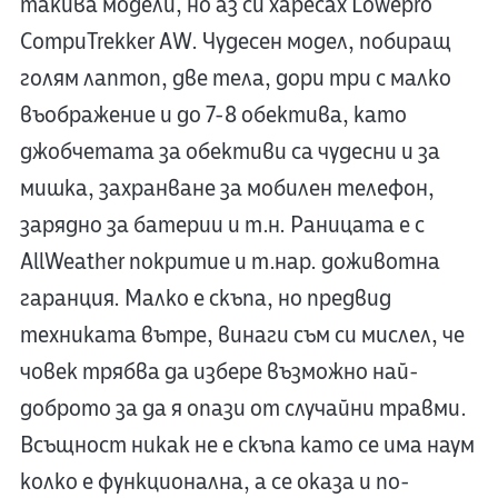
такива модели, но аз си харесах Lowepro
CompuTrekker AW. Чудесен модел, побиращ
голям лаптоп, две тела, дори три с малко
въображение и до 7-8 обектива, като
джобчетата за обективи са чудесни и за
мишка, захранване за мобилен телефон,
зарядно за батерии и т.н. Раницата е с
AllWeather покритие и т.нар. доживотна
гаранция. Малко е скъпа, но предвид
техниката вътре, винаги съм си мислел, че
човек трябва да избере възможно най-
доброто за да я опази от случайни травми.
Всъщност никак не е скъпа като се има наум
колко е функционална, а се оказа и по-