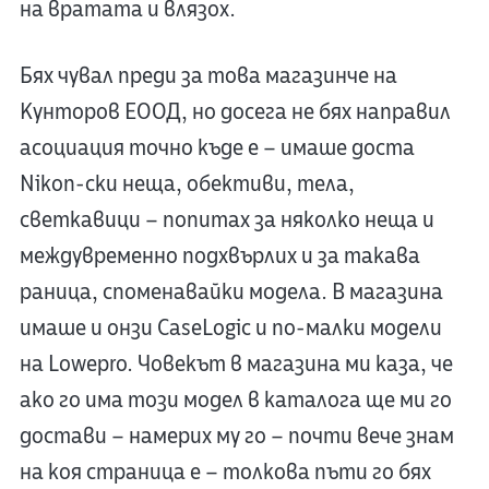
на вратата и влязох.
Бях чувал преди за това магазинче на
Кунторов ЕООД, но досега не бях направил
асоциация точно къде е – имаше доста
Nikon-ски неща, обективи, тела,
светкавици – попитах за няколко неща и
междувременно подхвърлих и за такава
раница, споменавайки модела. В магазина
имаше и онзи CaseLogic и по-малки модели
на Lowepro. Човекът в магазина ми каза, че
ако го има този модел в каталога ще ми го
достави – намерих му го – почти вече знам
на коя страница е – толкова пъти го бях