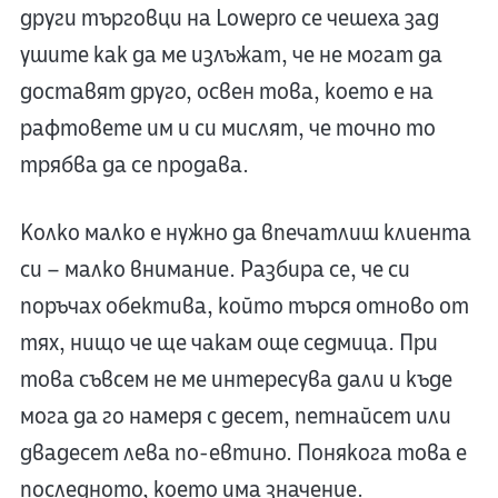
други търговци на Lowepro се чешеха зад
ушите как да ме излъжат, че не могат да
доставят друго, освен това, което е на
рафтовете им и си мислят, че точно то
трябва да се продава.
Колко малко е нужно да впечатлиш клиента
си – малко внимание. Разбира се, че си
поръчах обектива, който търся отново от
тях, нищо че ще чакам още седмица. При
това съвсем не ме интересува дали и къде
мога да го намеря с десет, петнайсет или
двадесет лева по-евтино. Понякога това е
последното, което има значение.