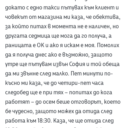
докато с едно такси пътувах към клиент и
човекът от магазина ми каза, че обектива,
за който питах в момента не е наличен, но
другата седмица ще мога да го получа, а
раницата е ОК и ако я искам е моя. Помолих
да я получа днес ако е възможно, защото
утре ще пътувам извън София и той обеща
да ми звънне след малко. Пет минути по-
късно ми каза, че до четири-пет часа
следобед ще е при тях – попитах до кога
работят – до осем беше отговорът, което
бе чудесно, защото можех да отида след
работа към 18:30. Каза, че ще отида след