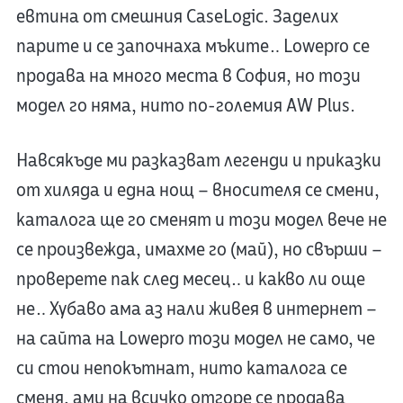
евтина от смешния CaseLogic. Заделих
парите и се започнаха мъките… Lowepro се
продава на много места в София, но този
модел го няма, нито по-големия AW Plus.
Навсякъде ми разказват легенди и приказки
от хиляда и една нощ – вносителя се смени,
каталога ще го сменят и този модел вече не
се произвежда, имахме го (май), но свърши –
проверете пак след месец… и какво ли още
не… Хубаво ама аз нали живея в интернет –
на сайта на Lowepro този модел не само, че
си стои непокътнат, нито каталога се
сменя, ами на всичко отгоре се продава