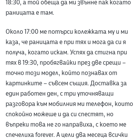
18:30, а той обеща да ми звънне пак когато
раницата е там.
Около 17:00 ме потърси колежката му и ми
каза, че раницата е при тях и мога да си я
получа, когато искам. Успях да стигна при
тях в 19:30, пробягвайки през две срещи –
точно този модел, който познавах от
картинките – съвсем същия. Доставка за
един работен ден, с три уточняващи
разговора към мобилния ми телефон, които
спокойно можеше и да си спестят, но
въпреки това не го направиха, с което ме
спечелиха forever. А цели два месеца всички