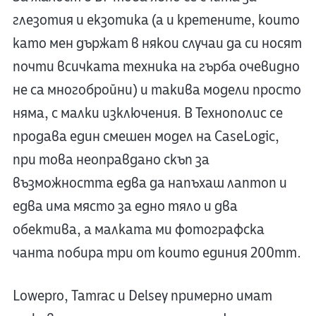
глезотия и екзотика (а и кретените, които
като мен държат в някои случаи да си носят
почти всичката техника на гърба очевидно
не са многобройни) и такива модели просто
няма, с малки изключения. В Технополис се
продава един смешен модел на CaseLogic,
при това неоправдано скъп за
възможността едва да напъхаш лаптоп и
едва има място за едно тяло и два
обектива, а малката ми фотографска
чанта побира три от които единия 200mm.
Lowepro, Tamrac и Delsey примерно имат