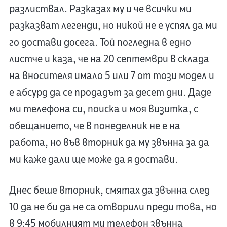
разлиствал. Разказах му и че всички ми
разказват легенди, но никой не е успял да ми
го достави досега. Той погледна в едно
листче и каза, че на 20 септември в склада
на вносителя имало 5 или 7 от този модел и
е абсурд да се продадът за десет дни. Даде
ми телефона си, поиска и моя визитка, с
обещанието, че в понеделник не е на
работа, но във вторник да му звънна за да
ми каже дали ще може да я достави.
Днес беше вторник, смятах да звънна след
10 да не би да не са отворили преди това, но
в 9:45 мобилният ми телефон звънна