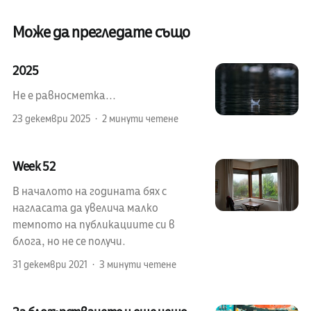
Може да прегледате също
2025
Не е равносметка...
23 декември 2025
2 минути четене
Week 52
В началото на годината бях с
нагласата да увелича малко
темпото на публикациите си в
блога, но не се получи.
31 декември 2021
3 минути четене