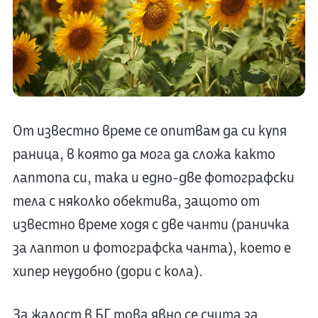
От известно време се опитвам да си купя
раница, в която да мога да сложа както
лаптопа си, така и едно-две фотографски
тела с няколко обектива, защото от
известно време ходя с две чанти (раничка
за лаптоп и фотографска чанта), което е
хипер неудобно (дори с кола).
За жалост в БГ това явно се счита за