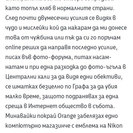
като топъл хляб в нормалните страни.
След почти двумесечни усилия се видях в
чудо и мислейки кой да накарам да ми донесе
това от чужбина или пък да си го поръчам
online реших да направя последно усилие,
писах във фото-форума, питах насам-
натам и при една разходка до фото-ъгъла в
Централни хали за да видя едни обективи,
се шматках безцелно по Графа за да убия
малко време, защото подранявах за една
среща в Интернет общество в събота.
Минавайки покрай Orange забелязах едно
компютърно магазинче с емблема на Nikon