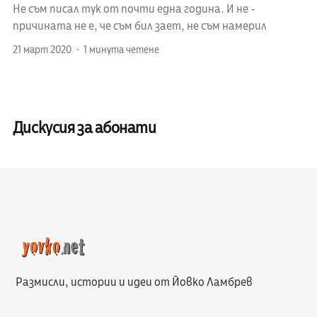
Не съм писал тук от почти една година. И не -
причината не е, че съм бил зает, не съм намерил
21 март 2020
1 минута четене
Дискусия за абонати
Размисли, истории и идеи от Йовко Ламбрев