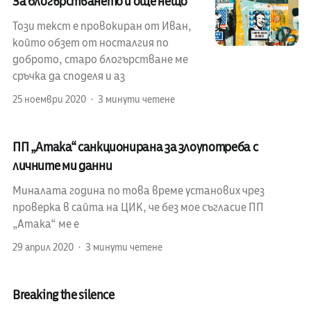
За блогърстването и още нещо
Този текст е провокиран от Иван,
който обзет от носталгия по
доброто, старо блогърстване ме
сръчка да споделя и аз
25 ноември 2020
3 минути четене
ПП „Атака“ санкционирана за злоупотреба с
личните ми данни
Миналата година по това време установих чрез
проверка в сайта на ЦИК, че без мое съгласие ПП
„Атака“ ме е
29 април 2020
3 минути четене
Breaking the silence