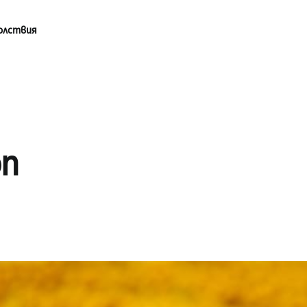
олствия
on