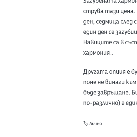
Загубената хармон
струва тази цена.
ден, седмица след 
един ден се загуб
Навиците са в със
хармония…
Другата опция е б
поне не винаги към
бъде завръщане. Би
по-различно) е ед
🏷️
Лично