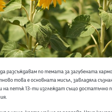
а да разсъждавам по темата за загубената харм
тново това е основната мисъл, завладяла съзна
и на петък 13-ти изглеждат също достатъчно 
ия.