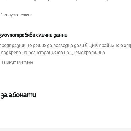
1 минута четене
злоупотребява с лични данни
предпразнично реших да погледна дали в ЦИК правилно е от
в подкрепа на регистрацията на „Демократична
1 минута четене
 за абонати