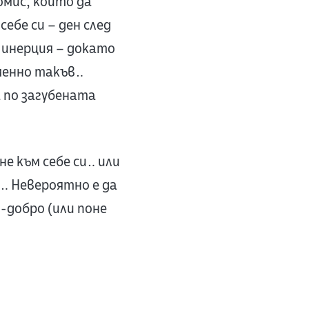
омис, който да
ебе си – ден след
о инерция – докато
именно такъв…
 по загубената
е към себе си… или
о… Невероятно е да
-добро (или поне