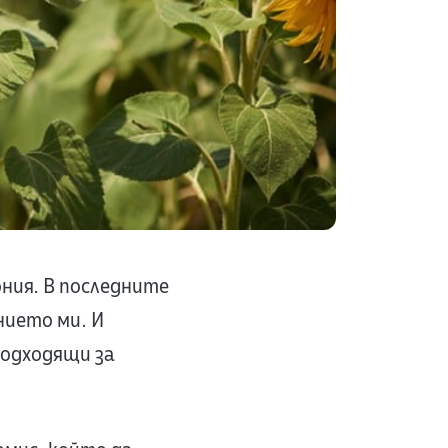
ония. В последните
нието ми. И
подходящи за