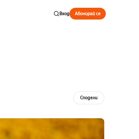
Вход
Абонирай се
Сподели