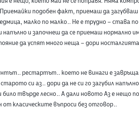
ия е нещо, което май не се поправя. Няма компр
 Приемайки подобен факт, приемаш да загубваш с
седмица, малко по малко… Не е трудно – става п
иш напълно и започнеш да се приемаш нормално 
тояние да успят много неща – дори носталгията
унтът… рестартът… което не винаги е завръщан
 старото си аз… дори да не си го загубил напълн
 било твърде лесно… А дали новото Аз е нещо по
ин от класическите въпроси без отговор…