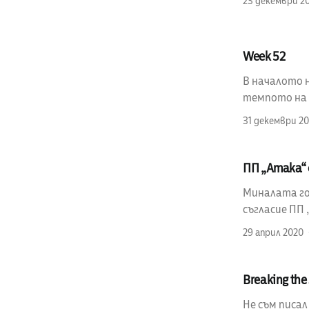
23 декември 2
Week 52
В началото н
темпото на п
31 декември 20
ПП „Атака“ 
Миналата год
съгласие ПП 
29 април 2020
Breaking the 
Не съм писал