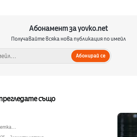
Абонамент за yovko.net
Получавайте всяка нова публикация по имейл
Абонирай се
 прегледате също
етка...