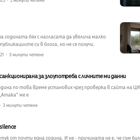
025
2 минути четене
а годината бях с нагласата да увелича малко
убликациите си в блога, но не се получи.
21
3 минути четене
санкционирана за злоупотреба с личните ми данни
ина по това време установих чрез проверка в сайта на ЦИК
„Атака“ ме е
3 минути четене
silence
 тук от почти една година. И не - причината не е, че съм бил