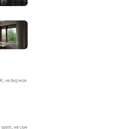
, че без мое
 зает, не съм