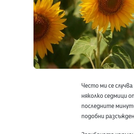
Често ми се случв
няколко седмици о
последните минут
подобни разсъжден