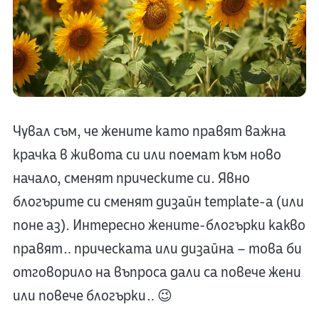
Чувал съм, че жените като правят важна
крачка в живота си или поемат към ново
начало, сменят прическите си. Явно
блогърите си сменят дизайн template-а (или
поне аз). Интересно жените-блогърки какво
правят… прическата или дизайна – това би
отговорило на въпроса дали са повече жени
или повече блогърки… 😉