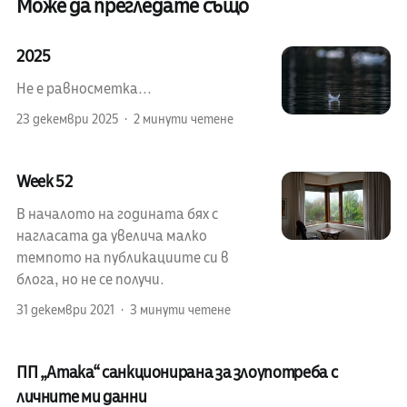
Може да прегледате също
2025
Не е равносметка...
23 декември 2025
2 минути четене
Week 52
В началото на годината бях с
нагласата да увелича малко
темпото на публикациите си в
блога, но не се получи.
31 декември 2021
3 минути четене
ПП „Атака“ санкционирана за злоупотреба с
личните ми данни