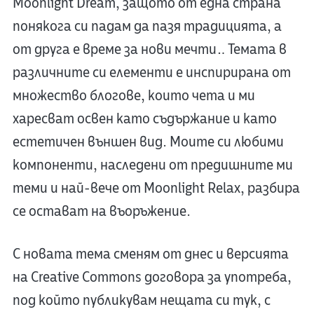
Moonlight Dream, защото от една страна
понякога си падам да пазя традицията, а
от друга е време за нови мечти… Темата в
различните си елементи е инспирирана от
множество блогове, които чета и ми
харесват освен като съдържание и като
естетичен външен вид. Моите си любими
компоненти, наследени от предишните ми
теми и най-вече от Moonlight Relax, разбира
се остават на въоръжение.
С новата тема сменям от днес и версията
на Creative Commons договора за употреба,
под който публикувам нещата си тук, с