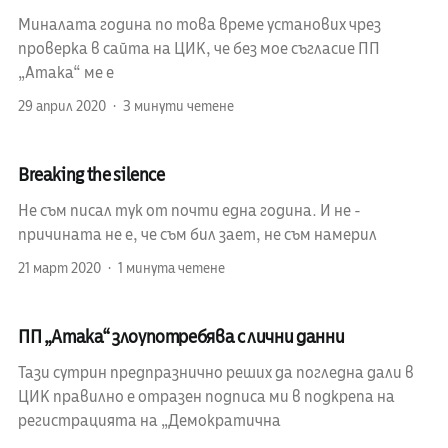
Миналата година по това време установих чрез
проверка в сайта на ЦИК, че без мое съгласие ПП
„Атака“ ме е
29 април 2020
3 минути четене
Breaking the silence
Не съм писал тук от почти една година. И не -
причината не е, че съм бил зает, не съм намерил
21 март 2020
1 минута четене
ПП „Атака“ злоупотребява с лични данни
Тази сутрин предпразнично реших да погледна дали в
ЦИК правилно е отразен подписа ми в подкрепа на
регистрацията на „Демократична