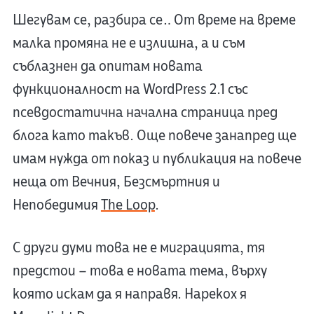
Шегувам се, разбира се… От време на време
малка промяна не е излишна, а и съм
съблазнен да опитам новата
функционалност на WordPress 2.1 със
псевдостатична начална страница пред
блога като такъв. Още повече занапред ще
имам нужда от показ и публикация на повече
неща от Вечния, Безсмъртния и
Непобедимия
The Loop
.
С други думи това не е миграцията, тя
предстои – това е новата тема, върху
която искам да я направя. Нарекох я