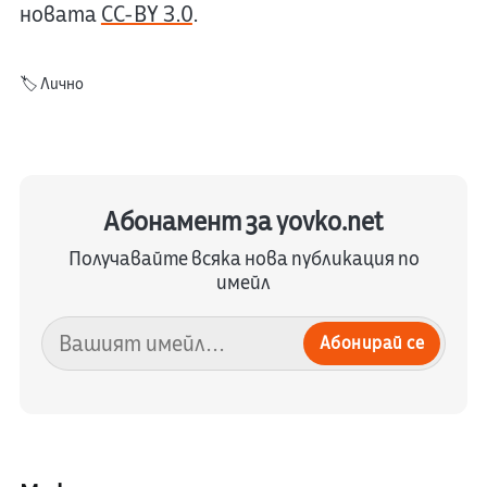
новата
CC-BY 3.0
.
🏷️
Лично
Абонамент за yovko.net
Получавайте всяка нова публикация по
имейл
Абонирай се