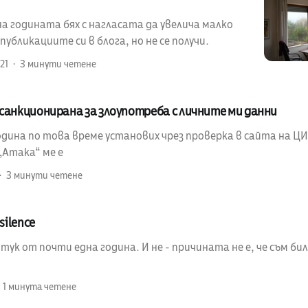
а годината бях с нагласата да увелича малко
убликациите си в блога, но не се получи.
21
3 минути четене
санкционирана за злоупотреба с личните ми данни
ина по това време установих чрез проверка в сайта на ЦИК
„Атака“ ме е
3 минути четене
silence
 тук от почти една година. И не - причината не е, че съм бил
1 минута четене