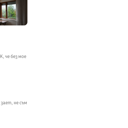
, че без мое
 зает, не съм