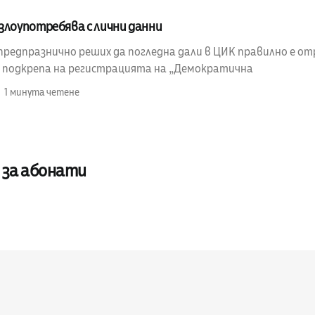
злоупотребява с лични данни
предпразнично реших да погледна дали в ЦИК правилно е от
в подкрепа на регистрацията на „Демократична
1 минута четене
 за абонати