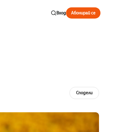
Вход
Абонирай се
Сподели