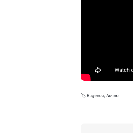
🏷️
Видения
,
Лично