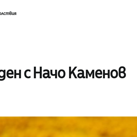
олствия
ден с Начо Каменов