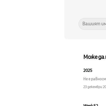
Може да
2025
Не е равносм
23 декември 2
Week 52