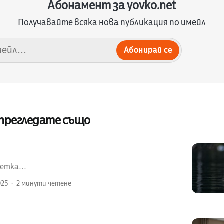
Абонамент за yovko.net
Получавайте всяка нова публикация по имейл
Абонирай се
 прегледате също
етка...
025
2 минути четене