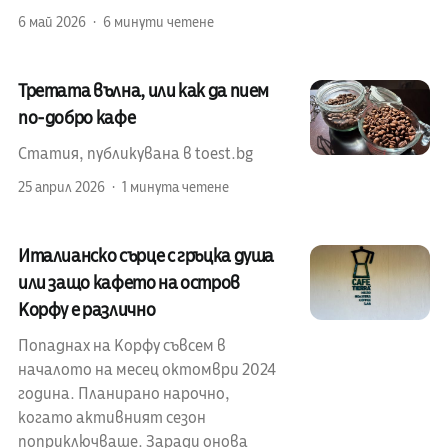
6 май 2026
6 минути четене
Третата вълна, или как да пием
по-добро кафе
Статия, публикувана в toest.bg
25 април 2026
1 минута четене
Италианско сърце с гръцка душа
или защо кафето на остров
Корфу е различно
Попаднах на Корфу съвсем в
началото на месец октомври 2024
година. Планирано нарочно,
когато активният сезон
поприключваше. Заради онова