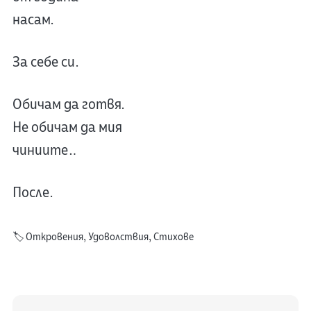
насам.
За себе си.
Обичам да готвя.
Не обичам да мия
чиниите…
После.
🏷️
Откровения
,
Удоволствия
,
Стихове