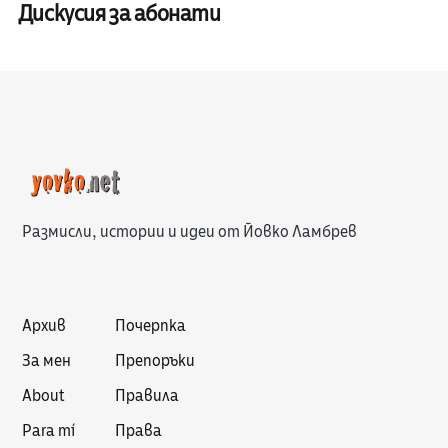
Дискусия за абонати
Размисли, истории и идеи от Йовко Ламбрев
Архив
Почерпка
За мен
Препоръки
About
Правила
Para mí
Права