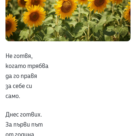
Не готвя,
когато трябва
да го правя
за себе си
само.
Днес готвих.
За първи път
от година