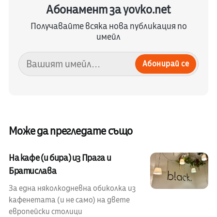
Абонамент за yovko.net
Получавайте всяка нова публикация по
имейл
Абонирай се
Може да прегледате също
На кафе (и бира) из Прага и
Братислава
За една няколкодневна обиколка из
кафенетата (и не само) на двете
европейски столици