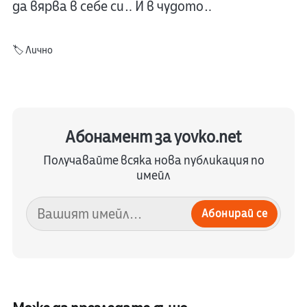
да вярва в себе си… И в чудото…
🏷️
Лично
Абонамент за yovko.net
Получавайте всяка нова публикация по
имейл
Абонирай се