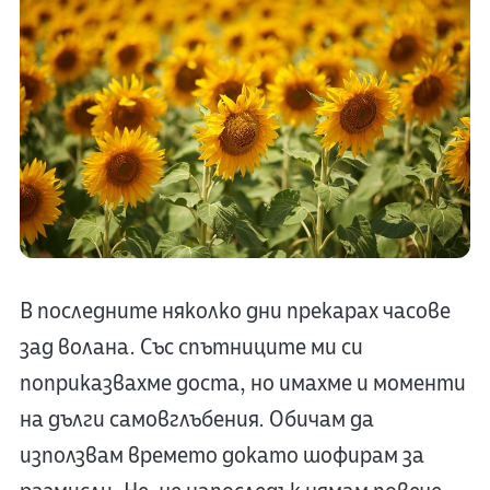
В последните няколко дни прекарах часове
зад волана. Със спътниците ми си
поприказвахме доста, но имахме и моменти
на дълги самовглъбения. Обичам да
използвам времето докато шофирам за