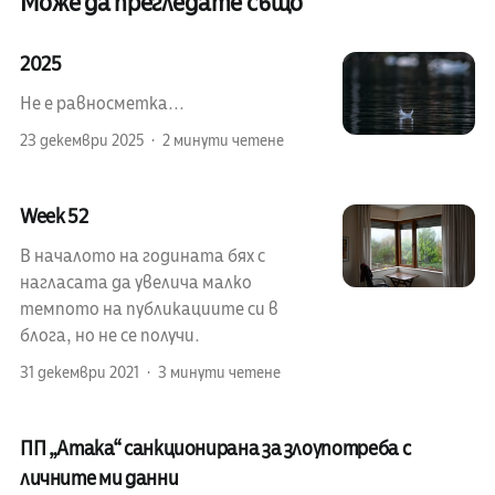
Може да прегледате също
2025
Не е равносметка...
23 декември 2025
2 минути четене
Week 52
В началото на годината бях с
нагласата да увелича малко
темпото на публикациите си в
блога, но не се получи.
31 декември 2021
3 минути четене
ПП „Атака“ санкционирана за злоупотреба с
личните ми данни