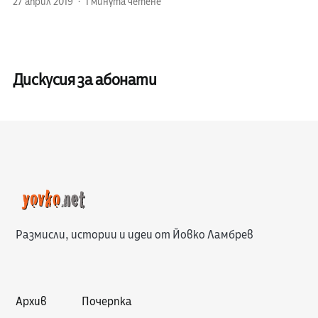
27 април 2019
1 минута четене
Дискусия за абонати
Размисли, истории и идеи от Йовко Ламбрев
Архив
Почерпка