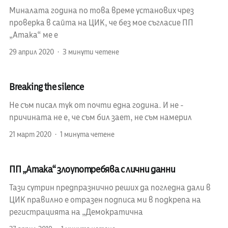
Миналата година по това време установих чрез
проверка в сайта на ЦИК, че без мое съгласие ПП
„Атака“ ме е
29 април 2020
3 минути четене
Breaking the silence
Не съм писал тук от почти една година. И не -
причината не е, че съм бил зает, не съм намерил
21 март 2020
1 минута четене
ПП „Атака“ злоупотребява с лични данни
Тази сутрин предпразнично реших да погледна дали в
ЦИК правилно е отразен подписа ми в подкрепа на
регистрацията на „Демократична