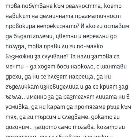
това побутване към реалността, което
навикът на делничната прагматичност
провокира непрекъснатo? И ако ги оставим
да бъдат големи, цветни и нереални до
полуда, това прави ли ги по-малко
възможни за случване? Та нали затова са
мечти – да ходят боси наоколо, с шантави
дрехи, да ни се плезят насреща, да ни
гъделичкат изневиделица и да се крият зад
ъгъла… именно за да разтеглят лицата ни в
усмивка, да ни карат да протягаме ръце към
тях, да ги търсим и следваме, докато ги
догоним… защото само тогава, когато ги