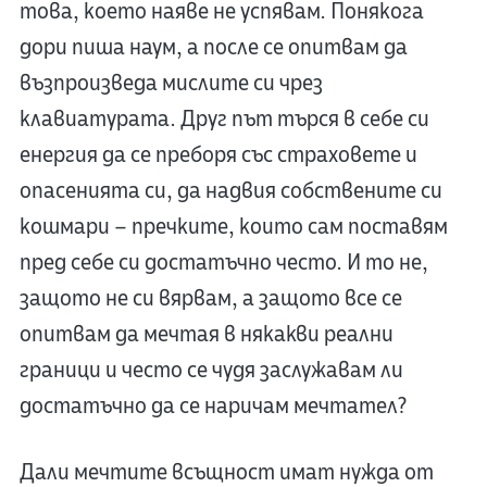
това, което наяве не успявам. Понякога
дори пиша наум, а после се опитвам да
възпроизведа мислите си чрез
клавиатурата. Друг път търся в себе си
енергия да се преборя със страховете и
опасенията си, да надвия собствените си
кошмари – пречките, които сам поставям
пред себе си достатъчно често. И то не,
защото не си вярвам, а защото все се
опитвам да мечтая в някакви реални
граници и често се чудя заслужавам ли
достатъчно да се наричам мечтател?
Дали мечтите всъщност имат нужда от