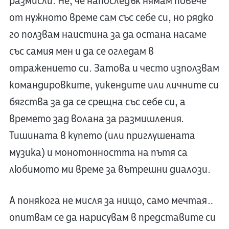
размисли. Не, че напоследък нямам повече
от нужното време сам със себе си, но рядко
го ползвам наистина за да остана насаме
със самия мен и да се огледам в
отражението си. Затова и често използвам
командировките, уикендите или личните си
бягства за да се срещна със себе си, а
времето зад волана за размишления.
Тишината в купето (или приглушената
музика) и монотонността на пътя са
любимото ми време за вътрешни диалози.
А понякога не мисля за нищо, само мечтая…
опитвам се да нарисувам в представите си