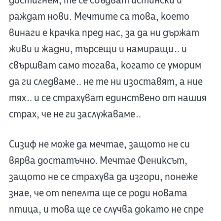
достигнем, те се сбъдват истински и
раждат нови. Мечтите са това, което
винаги е крачка пред нас, за да ни държат
живи и жадни, търсещи и намиращи… и
свършват само тогава, когато се уморим
да ги следваме… не те ни изоставят, а ние
тях… и се страхуват единствено от нашия
страх, че не ги заслужаваме…
Сизиф не може да мечтае, защото не си
вярва достатъчно. Мечтае Фениксът,
защото не се страхува да изгори, понеже
знае, че от пепелта ще се роди новата
птица, и това ще се случва докато не спре