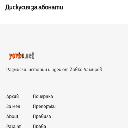
Дискусия за абонати
Размисли, истории и идеи от Йовко Ламбрев
Архив
Почерпка
За мен
Препоръки
About
Правила
Para mí
Права