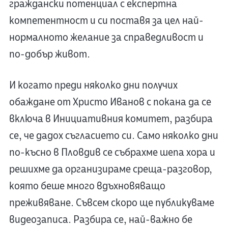
граждански потенциал с експертна
компетентност и си поставя за цел най-
нормалното желание за справедливост и
по-добър живот.
И когато преди няколко дни получих
обаждане от Христо Иванов с покана да се
включа в Инициативния комитет, разбира
се, че дадох съгласието си. Само няколко дни
по-късно в Пловдив се събрахме шепа хора и
решихме да организираме среща-разговор,
която беше много вдъхновяващо
преживяване. Съвсем скоро ще публикуваме
видеозаписа. Разбира се, най-важно бе