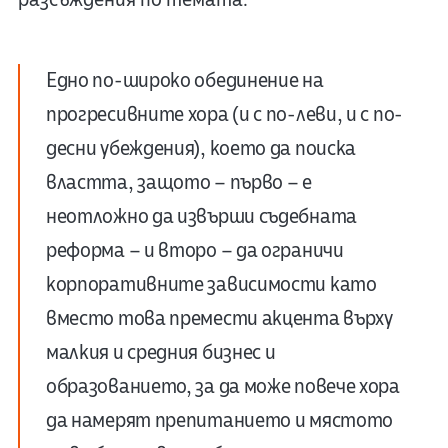
Едно по-широко обединение на
прогресивните хора (и с по-леви, и с по-
десни убеждения), което да поиска
властта, защото – първо – е
неотложно да извърши съдебната
реформа – и второ – да ограничи
корпоративните зависимости като
вместо това премести акцента върху
малкия и средния бизнес и
образованието, за да може повече хора
да намерят препитанието и мястото