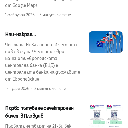
от Google Maps
1 февруари 2026
5 минути четене
Най-накрая...
Честита Нова година! И честита
нова валута! Честито евро!
БанкнотиЕвропейската
централна банка (ЕЦБ) е
централната банка на държавите
от Европейския
1 януари 2026
2 минути четене
Първо пътуване с електронен
билет в Пловдив
Първата четвърт на 21-ви век