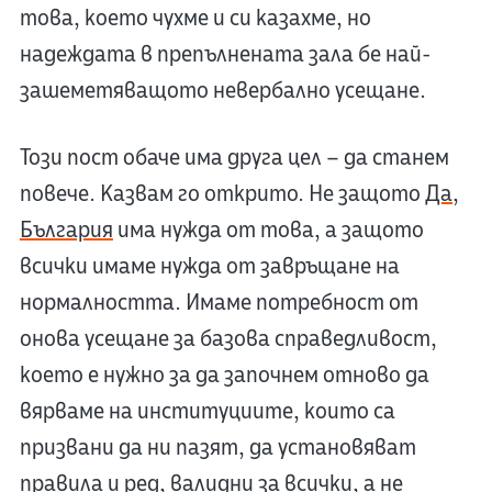
това, което чухме и си казахме, но
надеждата в препълнената зала бе най-
зашеметяващото невербално усещане.
Този пост обаче има друга цел – да станем
повече. Казвам го открито. Не защото
Да,
България
има нужда от това, а защото
всички имаме нужда от завръщане на
нормалността. Имаме потребност от
онова усещане за базова справедливост,
което е нужно за да започнем отново да
вярваме на институциите, които са
призвани да ни пазят, да установяват
правила и ред, валидни за всички, а не