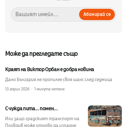
Абонирай се
Може да прегледате също
Краят на Виктор Орбан е добра новина
Дано България не пропилее своя шанс след седмица
13 април 2026
1 минута четене
С чужда пита... помен...
Или защо градският транспорт на
Пловдив може отново да изпадне