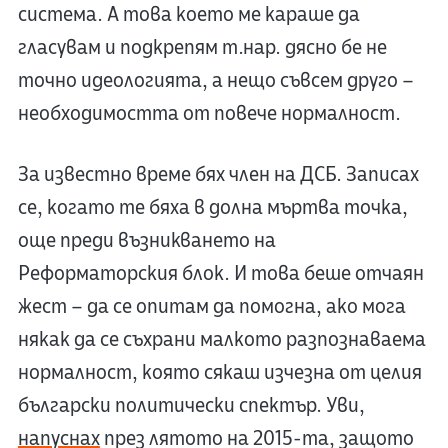
система. А това което ме караше да
гласувам и подкрепям т.нар. дясно бе не
точно идеологията, а нещо съвсем друго –
необходимостта от повече нормалност.
За известно време бях член на ДСБ. Записах
се, когато те бяха в долна мъртва точка,
още преди възникването на
Реформаторския блок. И това беше отчаян
жест – да се опитам да помогна, ако мога
някак да се съхрани малкото разпознаваема
нормалност, която сякаш изчезна от целия
български политически спектър. Уви,
напуснах
през лятото на 2015-та, защото