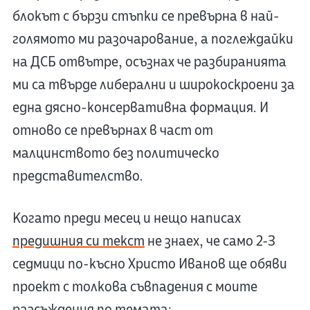
блокът с бързи стъпки се превърна в най-
голямото ми разочарование, а поглеждайки
на ДСБ отвътре, осъзнах че разбиранията
ми са твърде либерални и широкоскроени за
една дясно-консервативна формация. И
отново се превърнах в част от
малцинството без политическо
представителство.
Когато преди месец и нещо написах
предишния си текст
не знаех, че само 2-3
седмици по-късно Христо Иванов ще обяви
проект с толкова съвпадения с моите
разсъждения по темата: