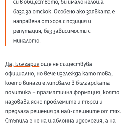
си в обществото, би имало нелоша
база за отскок. Особено ако заявката е
направена от хора с позиция и
репутация, без зависимости с
миналото.
Да, България
още не съществува
официално, но вече изглежда като това,
което винаги е липсвало в българската
политика – прагматична формация, която
назовава ясно проблемите и търси и
предлага решения за най-спешните от тях.
Стъпила е не на шаблонна идеология, а на