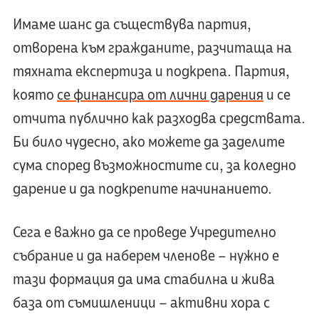
Имаме шанс да съществува партия,
отворена към гражданите, разчитаща на
тяхната експертиза и подкрепа. Партия,
която
се финансира от лични дарения
и се
отчита публично как разходва средствата.
Би било чудесно, ако можете да заделите
сума според възможностите си, за коледно
дарение и да подкрепите начинанието.
Сега е важно да се проведе Учредително
събрание и да наберем членове – нужно е
тази формация да има стабилна и жива
база от съмишленици – активни хора с