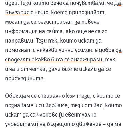
идеи. Тези които вече са почувствали, че
Да,
България
е нещо, което припознават,
могат да се регистрират за повече
информация на сайта, ако още не са го
направили. Тези пък, които искат да
помогнат с някакви лични усилия, е добре
да
споделят с какво биха се ангажирали
, тук
има и отметка, дали бихте искали да се
присъедините.
Обръщам се специално към тези, с които се
познаваме и си вярваме, тези от вас, които
искат да са членове (и евентуално
учредители) на бъдещото движение – да ме