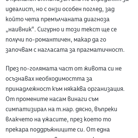
идеалист, но с онзи особен поглед, зад
който чета премълчаната диагноза
„наивник“. Сигурно и този текст ще се
получи по-романтичен, макар да го
започвам с нагласата за прагматичност.
През по-голямата част от живота си не
осъзнавах необходимостта за
принадлежност към някаква организация.
От промените насам винаги съм
симпатизирал на т.нар. дясно, въпреки
влакчето на ужасите, през което то
прекара поддръжниците си. От една