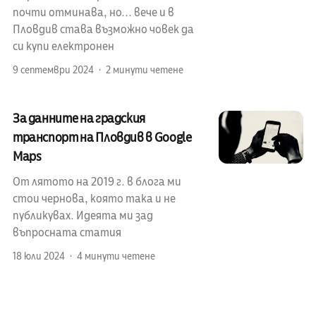
почти отминава, но... вече и в
Пловдив става възможно човек да
си купи електронен
9 септември 2024
2 минути четене
За данните на градския
транспорт на Пловдив в Google
Maps
От лятото на 2019 г. в блога ми
стои чернова, която така и не
публикувах. Идеята ми зад
въпросната статия
18 юли 2024
4 минути четене