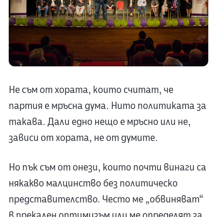
Не съм от хората, които считат, че
партия е мръсна дума. Нито политиката за
такава. Дали едно нещо е мръсно или не,
зависи от хората, не от думите.
Но пък съм от онези, които почти винаги са
някакво малцинство без политическо
представителство. Често ме „обвиняват“
в прекален оптимизъм или ме определят за