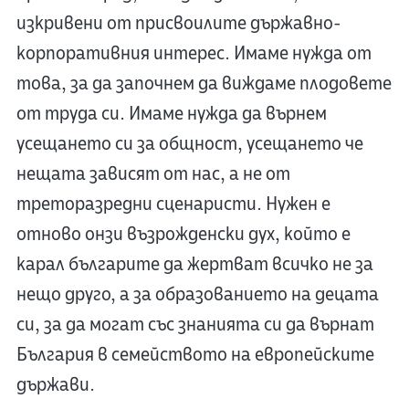
изкривени от присвоилите държавно-
корпоративния интерес. Имаме нужда от
това, за да започнем да виждаме плодовете
от труда си. Имаме нужда да върнем
усещането си за общност, усещането че
нещата зависят от нас, а не от
треторазредни сценаристи. Нужен е
отново онзи възрожденски дух, който е
карал българите да жертват всичко не за
нещо друго, а за образованието на децата
си, за да могат със знанията си да върнат
България в семейството на европейските
държави.