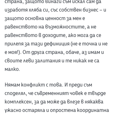
страна, защото винаги съм искал сам да
изработя хляба си, със собствен бизнес – и
защото основна ценност за мен е
равенството на възможностите, а не
равенството в доходите, ако мога да се
прилепя за тази дефиниция (не е точна и не
е моя!). От друга страна, обаче, аз имам и
своите леви залитания и те никак не са
малко.
Нямам конфликт с това. И преди съм
споделял, че съвременният човек е твърде
комплексен, за да може да влезе в някаква
ужасно остаряла и опростена координатна