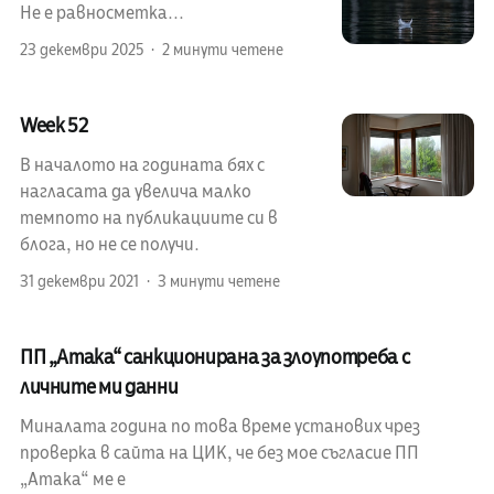
Не е равносметка...
23 декември 2025
2 минути четене
Week 52
В началото на годината бях с
нагласата да увелича малко
темпото на публикациите си в
блога, но не се получи.
31 декември 2021
3 минути четене
ПП „Атака“ санкционирана за злоупотреба с
личните ми данни
Миналата година по това време установих чрез
проверка в сайта на ЦИК, че без мое съгласие ПП
„Атака“ ме е