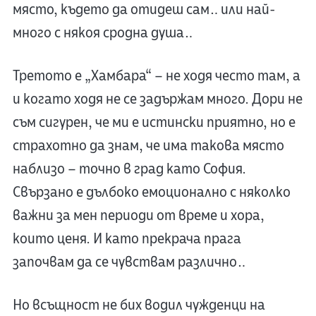
място, където да отидеш сам… или най-
много с някоя сродна душа…
Третото е „Хамбара“ – не ходя често там, а
и когато ходя не се задържам много. Дори не
съм сигурен, че ми е истински приятно, но е
страхотно да знам, че има такова място
наблизо – точно в град като София.
Свързано е дълбоко емоционално с няколко
важни за мен периоди от време и хора,
които ценя. И като прекрача прага
започвам да се чувствам различно…
Но всъщност не бих водил чужденци на