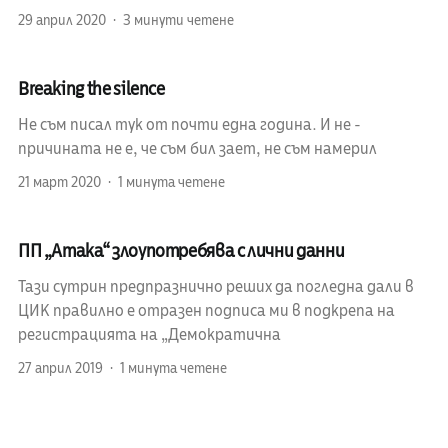
29 април 2020
3 минути четене
Breaking the silence
Не съм писал тук от почти една година. И не -
причината не е, че съм бил зает, не съм намерил
21 март 2020
1 минута четене
ПП „Атака“ злоупотребява с лични данни
Тази сутрин предпразнично реших да погледна дали в
ЦИК правилно е отразен подписа ми в подкрепа на
регистрацията на „Демократична
27 април 2019
1 минута четене