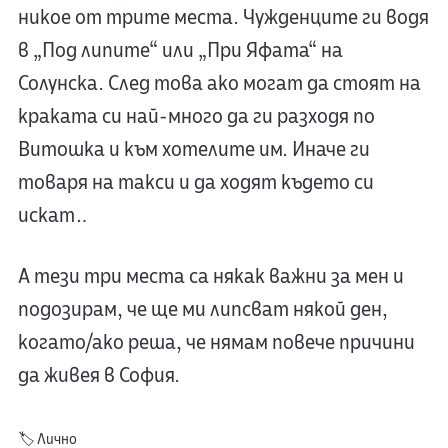
никое от трите места. Чужденците ги водя
в „Под липите“ или „При Яфата“ на
Солунска. След това ако могат да стоят на
краката си най-много да ги разходя по
Витошка и към хотелите им. Иначе ги
товаря на такси и да ходят където си
искат…
А тези три места са някак важни за мен и
подозирам, че ще ми липсват някой ден,
когато/ако реша, че нямам повече причини
да живея в София.
🏷️
Лично