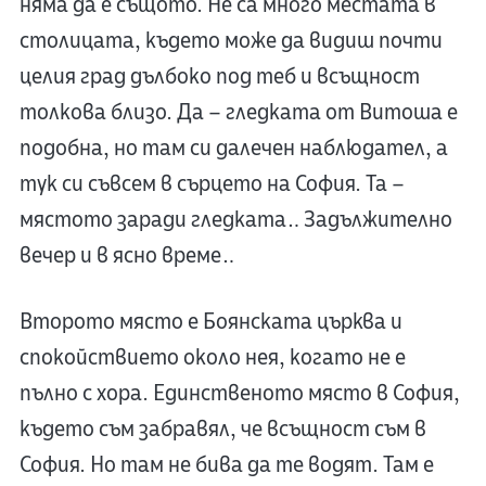
няма да е същото. Не са много местата в
столицата, където може да видиш почти
целия град дълбоко под теб и всъщност
толкова близо. Да – гледката от Витоша е
подобна, но там си далечен наблюдател, а
тук си съвсем в сърцето на София. Та –
мястото заради гледката… Задължително
вечер и в ясно време…
Второто място е Боянската църква и
спокойствието около нея, когато не е
пълно с хора. Единственото място в София,
където съм забравял, че всъщност съм в
София. Но там не бива да те водят. Там е