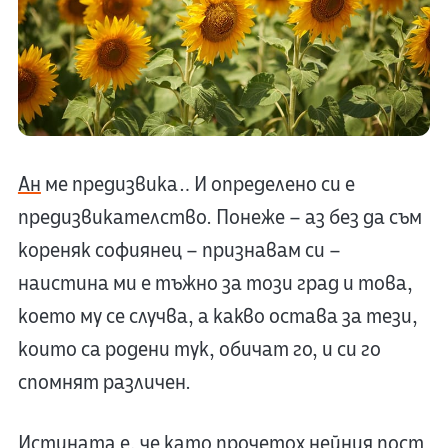
Ан
ме предизвика… И определено си е
предизвикателство. Понеже – аз без да съм
кореняк софиянец – признавам си –
наистина ми е тъжно за този град и това,
което му се случва, а какво остава за тези,
които са родени тук, обичат го, и си го
спомнят различен.
Истината е, че като прочетох нейния пост