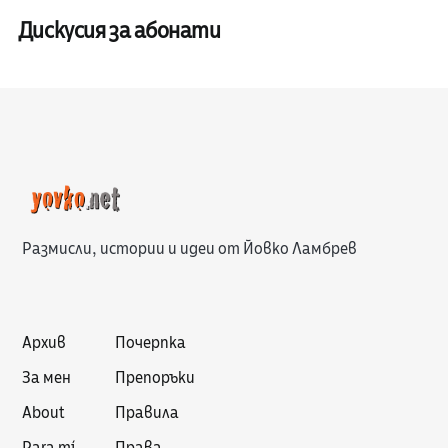
Дискусия за абонати
Размисли, истории и идеи от Йовко Ламбрев
Архив
Почерпка
За мен
Препоръки
About
Правила