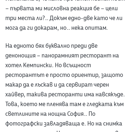
– първата ми мисловна реакция бе – цели
три места ли?… Докъм едно-две като че ли
мога да ги докарам, но… нека опитам.
На едното бях буквално преди две
денонощия – панорамният ресторант на
хотел Кемпински. Но всъщност
ресторантът е просто ориентир, защото
макар да е лъскав и да сервират черен
хайвер, такива ресторанти има навсякъде.
Това, което ме пленява там е гледката към
светлините на нощна София… По
фотографски завладяваща е. Но на снимка