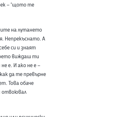
век – ‘щото те
тите на лутането
я. Непрекъснато. А
ебе си и знаят
 което виждаш ти
е е. И ако не е –
 как да те превърне
ет. Това обаче
си отвоювал