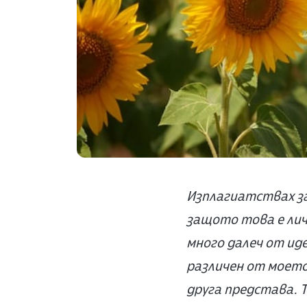
Изплагиатствах заг
защото това е лич
много далеч от иде
различен от моето 
друга представа. 