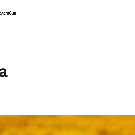
олствия
а