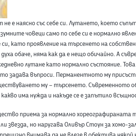
 не е наясно със себе си. Лутането, което съп
зумните човеци само по себе си е нормално явле
е си, като проявление на търсенето на собстве
духа обаче, няма как да е нещо обичайно. А съвр
жедневно лутане като нормално състояние. Това
ито задава въпроси. Перманентното му присъс
ществуването му – търсенето. Съвременното о
 какво има нужда и накъде се е запътило всъщно
ество приема за нормално хореографираната 
ли звезда, но наругава Оливър Стоун за хомо-з
 прецизно внимава да не влезе в обектива някой