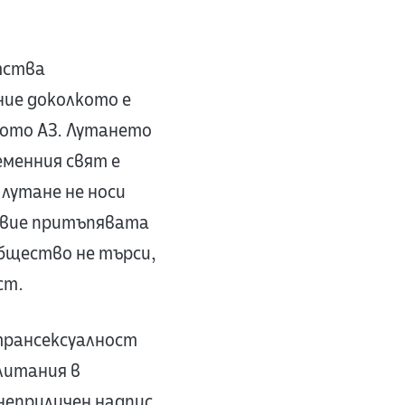
ътства
ние доколкото е
ното АЗ. Лутането
еменния свят е
 лутане не носи
твие притъпявата
бщество не търси,
ст.
трансексуалност
алитания в
 неприличен надпис