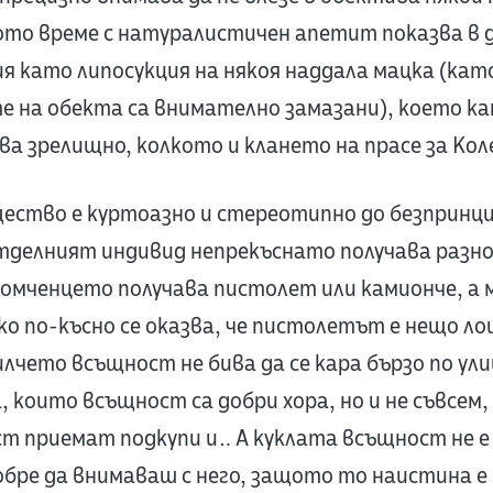
щото време с натуралистичен апетит показва в 
я като липосукция на някоя наддала мацка (като
е на обекта са внимателно замазани), което к
ва зрелищно, колкото и клането на прасе за Кол
ество е куртоазно и стереотипно до безпринци
делният индивид непрекъснато получава разно
омченцето получава пистолет или камионче, а
лко по-късно се оказва, че пистолетът е нещо л
лчето всъщност не бива да се кара бързо по ул
 които всъщност са добри хора, но и не съвсем
ст приемат подкупи и… А куклата всъщност не е 
бре да внимаваш с него, защото то наистина е