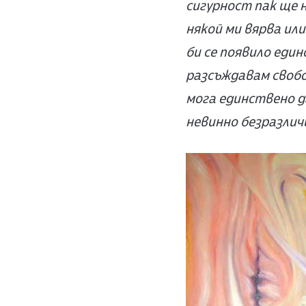
сигурност пак ще 
някой ми вярва или
би се появило еди
разсъждавам свобод
мога единствено д
невинно безразлич