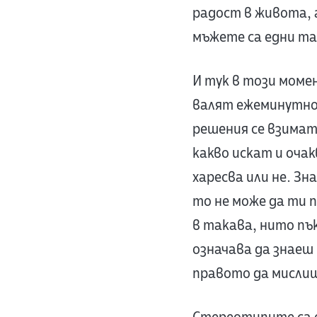
радост в живота, а
мъжете са едни т
И тук в този моме
валят ежеминутно 
решения се взимат
какво искат и оча
харесва или не. Зна
то не може да ти п
в такава, нито пъ
означава да знаеш 
правото да мисли