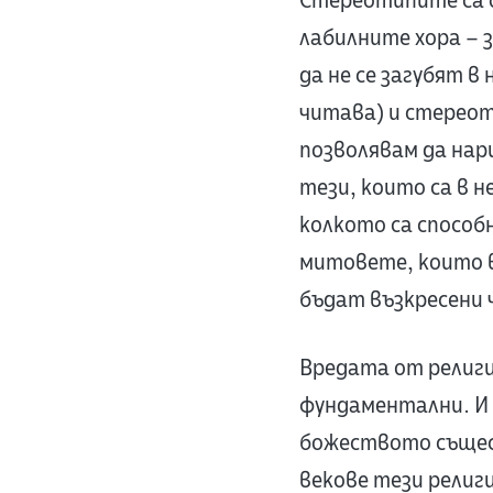
Стереотипите са о
лабилните хора – з
да не се загубят в
читава) и стереот
позволявам да нар
тези, които са в 
колкото са способ
митовете, които в
бъдат възкресени 
Вредата от религ
фундаментални. И 
божеството същест
векове тези религ