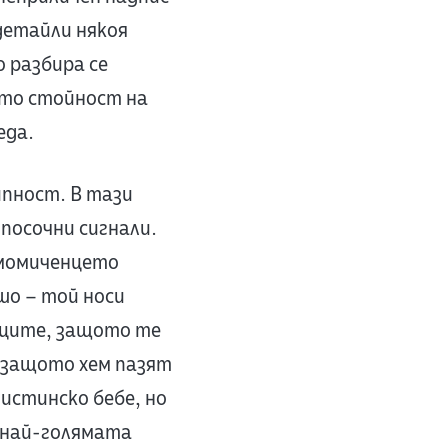
детайли някоя
 разбира се
ато стойност на
еда.
пност. В тази
посочни сигнали.
 момиченцето
ошо – той носи
иците, защото те
, защото хем пазят
истинско бебе, но
 най-голямата