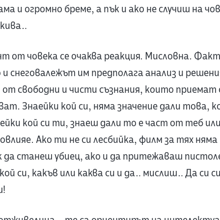
ма и огромно бреме, а пък и ако не случиш на чо
акива…
нт от човека се очаква реакция. Мисловна. Фак
и снеговалежът им предполага анализ и решени
 от свободни и чисти съзнания, които приемат с
кват. Знаейки кой си, няма значение дали това,
ейки кой си ти, знаеш дали то е част от теб или н
овлияе. Ако ти не си лесбийка, филм за тях няма
к да станеш убиец, ако и да притежаваш пистол
кой си, какъв или каква си и да… мислиш… Да си 
ш!