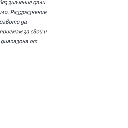
ез значение дали
било. Раздразнение
правото да
приемам за свой и
в диапазона от