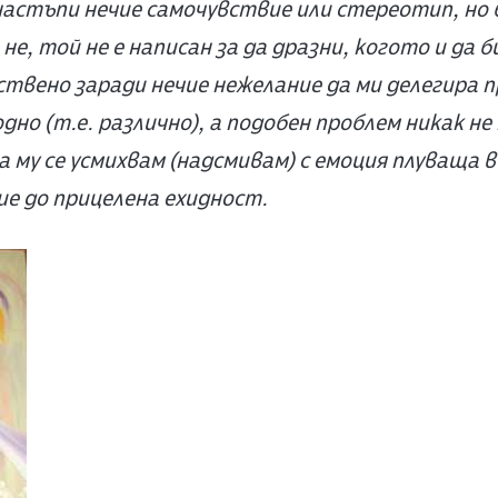
настъпи нечие самочувствие или стереотип, но б
 не, той не е написан за да дразни, когото и да 
нствено заради нечие нежелание да ми делегира 
но (т.е. различно), а подобен проблем никак не 
а му се усмихвам (надсмивам) с емоция плуваща 
ие до прицелена ехидност.