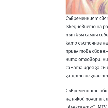
Съвременният свят
ежедневието на ра
път към самия себ
като състояние на 
приел това свое е
нито отговори, н
самата идея за съ
защото не знае от
Съвременното общ
на някой политик и
„Александър“
. MTV