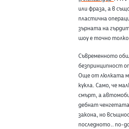
или фраза, а в съ
пластична операци
зърната на гърдит
шоу е точно толко
Съвременното общ
безпринципност от
Още от люлката м
кукла. Само, че ма
смърт, а автомоби
дебнат ченгетата,
закона, но всъщно
последното… по-до