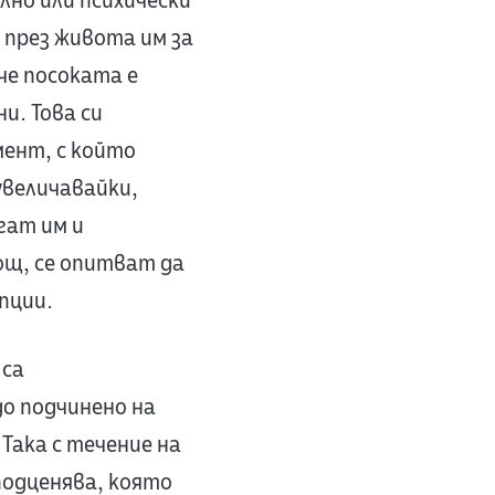
но или психически
а през живота им за
 че посоката е
и. Това си
мент, с който
увеличавайки,
гат им и
ощ, се опитват да
пции.
 са
о подчинено на
Така с течение на
оподценява, която