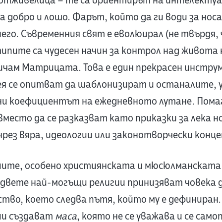
тживелица – те са ориентирът на интелектуал
а добро и лошо. Фарът, който да ги води за нос
 него. Съвременния свят е еволюирал (не твърдя,
ипите са чудесен начин за контрол над живота н
ичам Матрицата. Това е един прекрасен инстру
нея се опитват да шаблонизират и останалите, 
ни коефициентът на ежедневното лутане. Пома
место да се разказват като приказки за лека н
чрез вяра, идеологии или законотворчески конце
иите, особено християнската и мюсюлманската
двете най-могъщи религии принизяват човека д
во, което следва пътя, който му е дефиниран. 
ии създават
маса
, която не се уважава и се сам