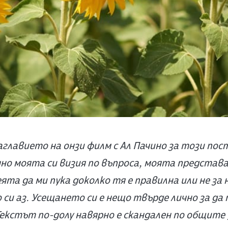
лавието на онзи филм с Ал Пачино за този пост 
но моята си визия по въпроса, моята представа 
ята да ми пука доколко тя е правилна или не за 
си аз. Усещането си е нещо твърде лично за да 
Текстът по-долу навярно е скандален по общите 