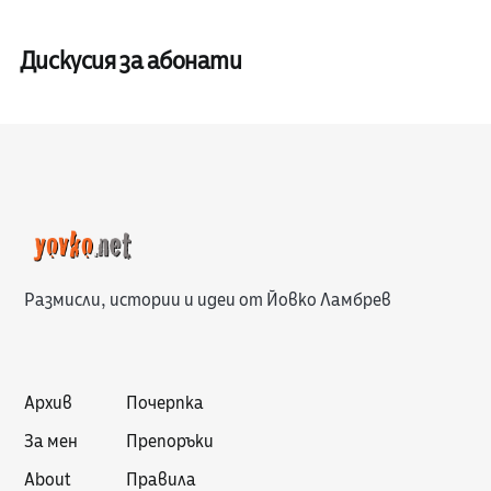
Дискусия за абонати
Размисли, истории и идеи от Йовко Ламбрев
Архив
Почерпка
За мен
Препоръки
About
Правила