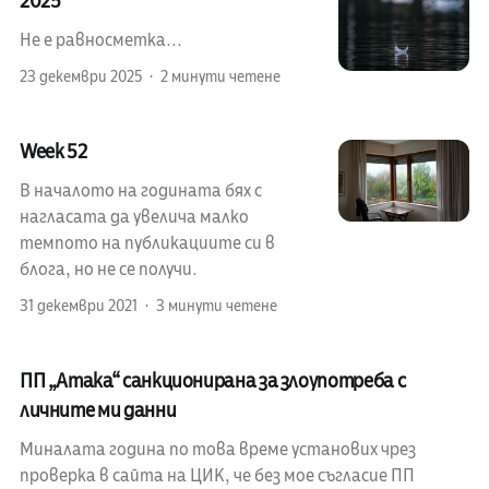
2025
Не е равносметка...
23 декември 2025
2 минути четене
Week 52
В началото на годината бях с
нагласата да увелича малко
темпото на публикациите си в
блога, но не се получи.
31 декември 2021
3 минути четене
ПП „Атака“ санкционирана за злоупотреба с
личните ми данни
Миналата година по това време установих чрез
проверка в сайта на ЦИК, че без мое съгласие ПП