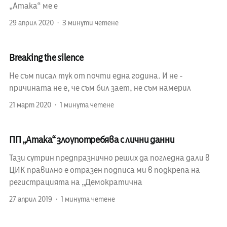
„Атака“ ме е
29 април 2020
3 минути четене
Breaking the silence
Не съм писал тук от почти една година. И не -
причината не е, че съм бил зает, не съм намерил
21 март 2020
1 минута четене
ПП „Атака“ злоупотребява с лични данни
Тази сутрин предпразнично реших да погледна дали в
ЦИК правилно е отразен подписа ми в подкрепа на
регистрацията на „Демократична
27 април 2019
1 минута четене