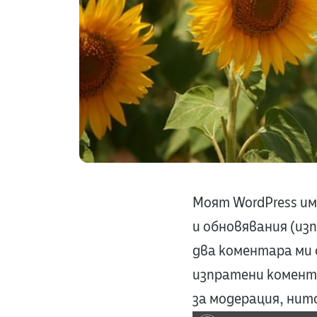
Моят WordPress им
и обновявания (из
два коментара ми 
изпратени комента
за модерация, нит