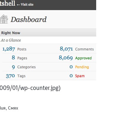
2009/01/wp-counter.jpg)
вия
,
Смях