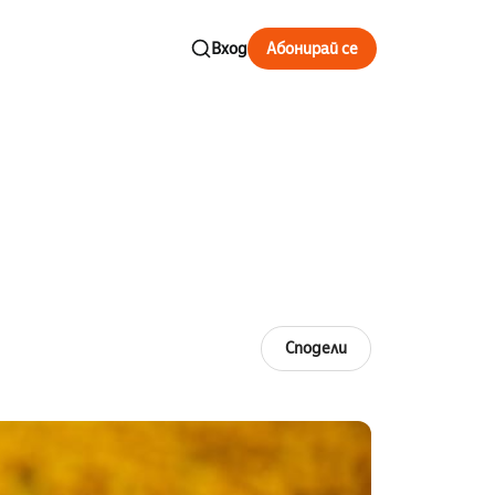
Вход
Абонирай се
Сподели