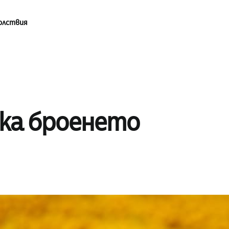
олствия
рка броенето