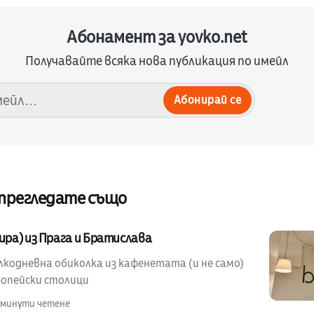
Абонамент за yovko.net
Получавайте всяка нова публикация по имейл
Абонирай се
 прегледате също
бира) из Прага и Братислава
лкодневна обиколка из кафенетата (и не само)
ропейски столици
 минути четене