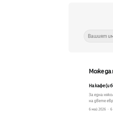
Може да
На кафе (и 
За една няко
на двете ев
6 май 2026
6