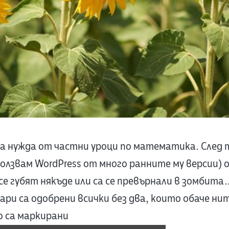
а нужда от частни уроци по математика. След 
ползвам WordPress от много ранните му версии) 
се губят някъде или са се превърнали в зомбита
ри са одобрени всички без два, които обаче ни
о са маркирани