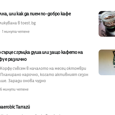
на, или как да пием по-добро кафе
икувана в toest.bg
1 минута четене
сърце с гръцка душа или защо кафето на
у е различно
 Корфу съвсем в началото на месец октомври
. Планирано нарочно, когато активният сезон
ше. Заради онова чудно
6 минути четене
naerobic Tarrazú