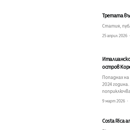
Третата въл
Статия, публ
25 април 2026
Италианско 
остров Корф
Попаднах на
2024 година
поприключва
9 март 2026
Costa Rica a