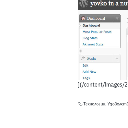
](/content/images/
🏷️
Технологии
,
Удоволст