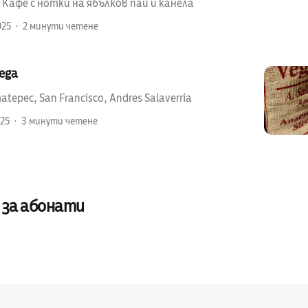
: Кафе с нотки на ябълков пай и канела
025
2 минути четене
Vega
tepec, San Francisco, Andres Salaverria
025
3 минути четене
 за абонати