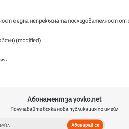
ст е една непрекъсната последователност от о
бсън) (modified)
Смях
Абонамент за yovko.net
Получавайте всяка нова публикация по имейл
Абонирай се