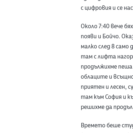
с цифровия и се на
Около 7:40 вече бя
появи и Бойчо. Ок
малко след 8 само
там с лифта нагор
продължихме пеша.
облаците и всъщно
приятен и лесен, с
там към София и к
решихме да продъл
Времето беше студ