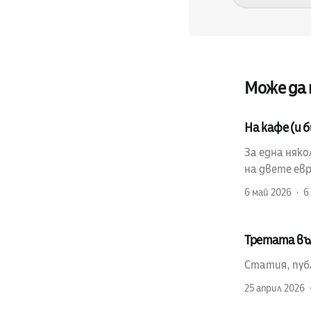
Може да
На кафе (и 
За една няко
на двете ев
6 май 2026
6
Третата въл
Статия, публ
25 април 2026