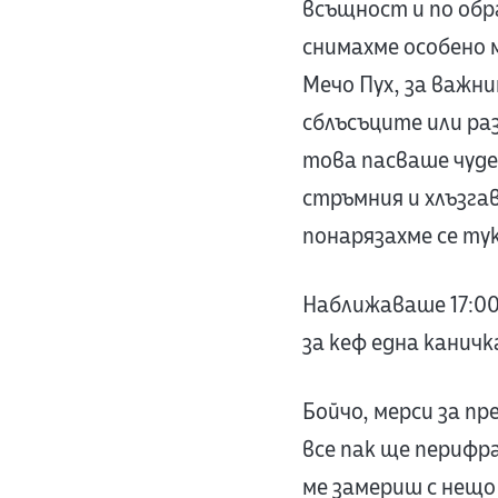
всъщност и по обр
снимахме особено 
Мечо Пух, за важни
сблъсъците или раз
това пасваше чуде
стръмния и хлъзга
понарязахме се тук
Наближаваше 17:00,
за кеф една канич
Бойчо, мерси за п
все пак ще перифр
ме замериш с нещо