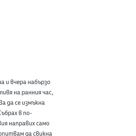
а и вчера набързо
тивя на ранния час,
ва да се измъкна
ъбрах в по-
вия направих само
 опитвам да свикна