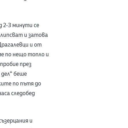
д 2-3 минути се
 липсват и затова
Драгалевци и от
е по нещо топло и
пробие през
 дел“ беше
ките по пътя до
часа следобед
съзерцания и