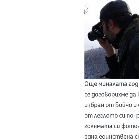
Още миналата годи
се договорихме да 
избран от Бойчо и 
от леглото си по-
голямата си фотог
една единствена сн