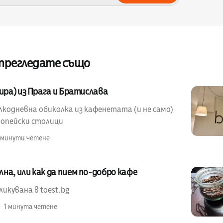
 прегледате също
бира) из Прага и Братислава
лкодневна обиколка из кафенетата (и не само)
ропейски столици
 минути четене
на, или как да пием по-добро кафе
икувана в toest.bg
1 минута четене