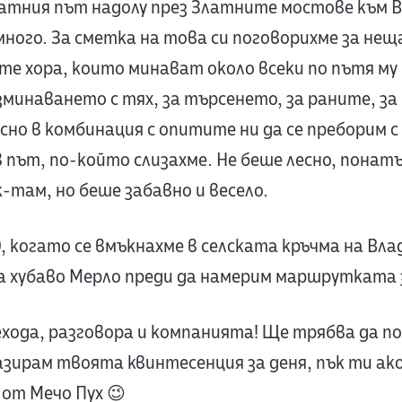
атния път надолу през Златните мостове към В
много. За сметка на това си поговорихме за не
те хора, които минават около всеки по пътя му 
минаването с тях, за търсенето, за раните, за
сно в комбинация с опитите ни да се преборим 
в път, по-който слизахме. Не беше лесно, понат
-там, но беше забавно и весело.
 когато се вмъкнахме в селската кръчма на Влад
ка хубаво Мерло преди да намерим маршрутката 
рехода, разговора и компанията! Ще трябва да п
азирам твоята квинтесенция за деня, пък ти ак
 от Мечо Пух 😉