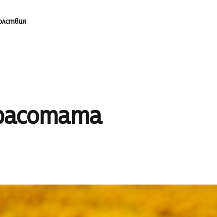
олствия
красотата