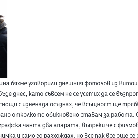
на бяхме уговорили днешния фотолов из Витош
бъде днес, като съвсем не се усетих да се възпро
снощи с изненада осъзнах, че всъщност ще тряб
рано отколкото обикновено ставам за работа. С
рафска чанта два апарата, въпреки че с филмо
имка и само го разхождах, но все пак все още се