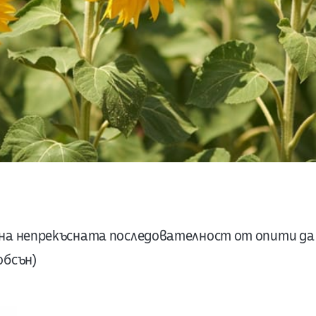
дна непрекъсната последователност от опити да 
обсън)