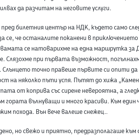
силвах да разчитам на неговите услуги.
х пред билетния център на НДК, където само сле
аза се, че останалите поканени в приключението
 двамата се натоварихме на една маршрутка за 
е. Слязохме при първата възможност, погълнахм
 Слънцето точно правеше първите си опити да 
ст на няколко пъти успя. Пътят до хижа „Камен
упата от коприва със сирене невероятна, а глед
ъм гората вълнуващи и много красиви. Към един 
жим похода. Вън вече валеше снежец…
ено, но свежо и приятно, предразполагаше към 