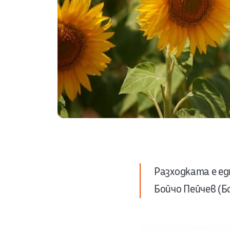
Разходката е е
Бойчо Пейчев (Б