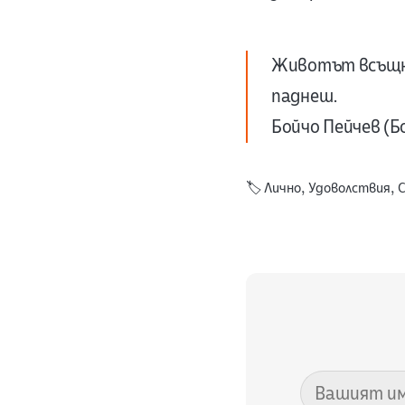
Животът всъщно
паднеш.
Бойчо Пейчев (Бо
🏷️
Лично
,
Удоволствия
,