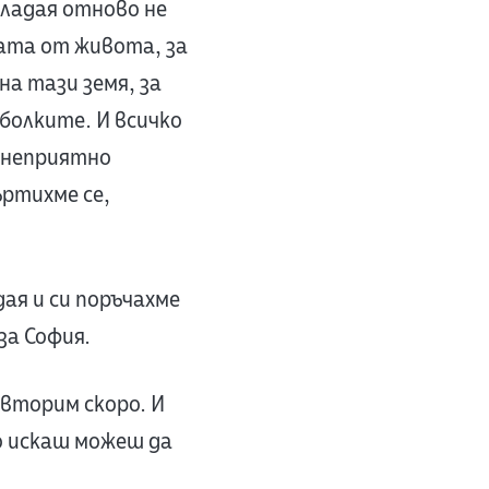
ладая отново не
щата от живота, за
на тази земя, за
 болките. И всичко
с неприятно
ъртихме се,
ая и си поръчахме
за София.
овторим скоро. И
о искаш можеш да