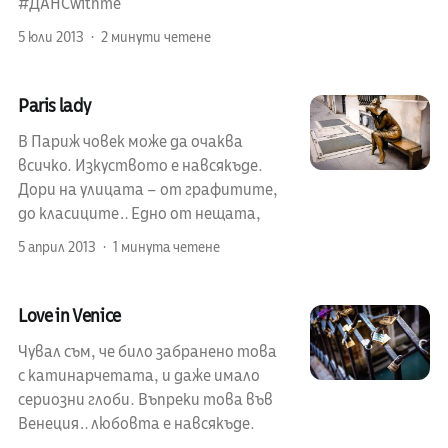
#ДАНСwithme
5 юли 2013
2 минути четене
Paris lady
В Париж човек може да очаква
всичко. Изкуството е навсякъде.
Дори на улицата – от графитите,
до класиците… Едно от нещата,
5 април 2013
1 минута четене
Love in Venice
Чувал съм, че било забранено това
с катинарчетата, и даже имало
сериозни глоби. Въпреки това във
Венеция… любовта е навсякъде.