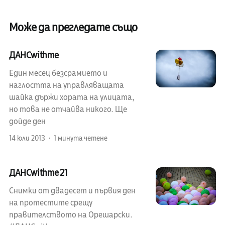
Може да прегледате също
ДАНСwithme
Един месец безсрамието и
наглостта на управляващата
шайка държи хората на улицата,
но това не отчайва никого. Ще
дойде ден
14 юли 2013
1 минута четене
ДАНСwithme 21
Снимки от двадесет и първия ден
на протестите срещу
правителството на Орешарски.