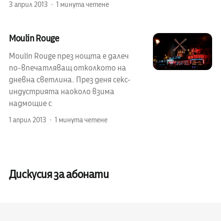
3 април 2013
1 минута четене
Moulin Rouge
Moulin Rouge през нощта е далеч
по-впечатляващ отколкото на
дневна светлина. През деня секс-
индустрията наоколо взима
надмощие с
1 април 2013
1 минута четене
Дискусия за абонати