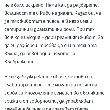
не е било искрено. Няма как да разберете,
всъщност те и Риби не знаят. Казах ви, че
за тях животът е пиеса, а в него има и
сатирични и драматични роли. При тях
всичко е илюзия – дори реалният живот. За
да ги разбереш трябва да си на тяхната
вълна, да освободиш цялото си
въображение.
Не се заблуждавайте обаче, че това са
слаби характери – те могат да носят на
гърба си многочленно семейство с всичките
грижи и отговорности, да управляват
семейния бизнес и да спасяват света,