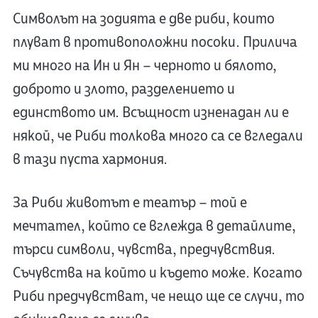
Символът на зодията е две риби, които
плуват в противоположни посоки. Прилича
ми много на Ин и Ян – черното и бялото,
доброто и злото, разделението и
единството им. Всъщност изненадан ли е
някой, че Риби толкова много са се вгледали
в тази пуста хармония.
За Риби животът е театър – той е
мечтател, който се вглежда в детайлите,
търси символи, чувства, предчувствия.
Съчувства на който и където може. Когато
Риби предчувстват, че нещо ще се случи, то