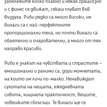
забележите колко плавно и някак грациозно
и с финес се движат, сякаш плуват във
въздуха. Риби рядко са много високи, не
винаги са с най-перфектните
пропорционални тела, но почти винаги са
обаятелни и очарователни, а много от тях
направо красиви.
Риби е знакът на чувствата и страстите –
емоционални и раними са, дори момчетата,
на които им личи по-малко. Ненавиждат
сухотата на нещата, ежедневната
сивота, хищната практичност, вещите,
човешките сблъсъци. Те винаги ще се