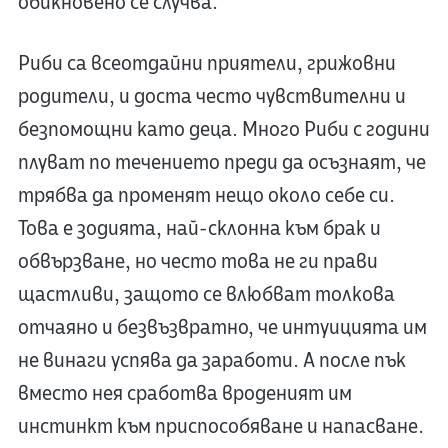
обикновено се случва.
Риби са всеотдайни приятели, грижовни
родители, и доста често чувствителни и
безпомощни като деца. Много Риби с години
плуват по течението преди да осъзнаят, че
трябва да променят нещо около себе си.
Това е зодията, най-склонна към брак и
обвързване, но често това не ги прави
щастливи, защото се влюбват толкова
отчаяно и безвъзвратно, че интуицията им
не винаги успява да заработи. А после пък
вместо нея сработва вроденият им
инстинкт към приспособяване и напасване.