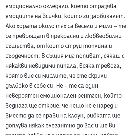
емоционално огледало, което отразява
емоциите на всички, които ги заобикалят.
Ако хората около тях са весели и мили – те
се превръщат в прекрасни и любвеобилни
същества, от които струи топлина и
сърдечност. В същия миг попиват, сякаш с
някакви невидими пипала, всяка тревога,
която вие си мислите, че сте скрили
дълбоко в себе си. Не – те са един
невероятен емоционален рентген, който
веднага ще открие, че нещо не е наред и
вместо да се прави на клоун, рибката ще
доплува някак елегантно до вас и ще ви