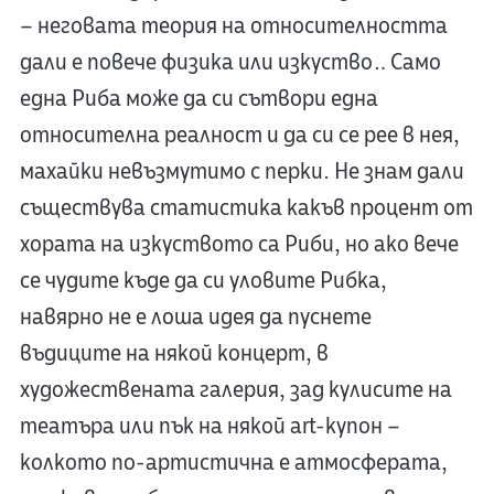
– неговата теория на относителността
дали е повече физика или изкуство… Само
една Риба може да си сътвори една
относителна реалност и да си се рее в нея,
махайки невъзмутимо с перки. Не знам дали
съществува статистика какъв процент от
хората на изкуството са Риби, но ако вече
се чудите къде да си уловите Рибка,
навярно не е лоша идея да пуснете
въдиците на някой концерт, в
художествената галерия, зад кулисите на
театъра или пък на някой art-купон –
колкото по-артистична е атмосферата,