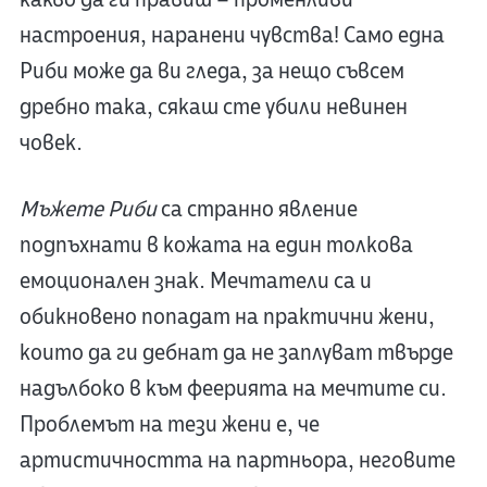
настроения, наранени чувства! Само една
Риби може да ви гледа, за нещо съвсем
дребно така, сякаш сте убили невинен
човек.
Мъжете Риби
са странно явление
подпъхнати в кожата на един толкова
емоционален знак. Мечтатели са и
обикновено попадат на практични жени,
които да ги дебнат да не заплуват твърде
надълбоко в към феерията на мечтите си.
Проблемът на тези жени е, че
артистичността на партньора, неговите