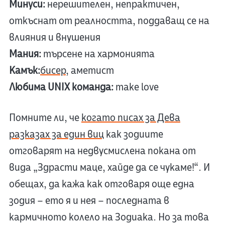
Минуси:
нерешителен, непрактичен,
откъснат от реалността, поддаващ се на
влияния и внушения
Мания:
търсене на хармонията
Камък:
бисер
, аметист
Любима UNIX команда:
make love
Помните ли, че
когато писах за Дева
разказах за един виц
как зодиите
отговарят на недвусмислена покана от
вида „Здрасти маце, хайде да се чукаме!“. И
обещах, да кажа как отговаря още една
зодия – ето я и нея – последната в
кармичното колело на Зодиака. Но за това