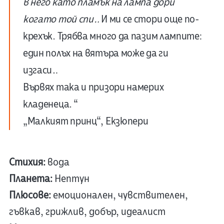
в него като пламък на лампа дори
когато той спи…
И ми се стори още по-
крехък. Трябва много да пазим лампите:
един полъх на вятъра може да ги
изгаси…
Вървях така и призори намерих
кладенеца. “
„Малкият принц“, Екзюпери
Стихия:
вода
Планета:
Нептун
Плюсове:
емоционален, чувствителен,
гъвкав, грижлив, добър, идеалист