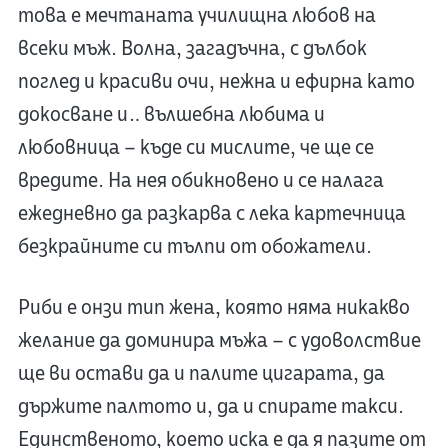
това е мечтаната училищна любов на
всеки мъж. Волна, загадъчна, с дълбок
поглед и красиви очи, нежна и ефирна като
докосване и… вълшебна любима и
любовница – къде си мислите, че ще се
вредите. На нея обикновено и се налага
ежедневно да разкарва с лека картечница
безкрайните си тълпи от обожатели.
Риби е онзи тип жена, която няма никакво
желание да доминира мъжа – с удоволствие
ще ви остави да и палите цигарата, да
държите палтото и, да и спирате такси.
Единственото, което иска е да я пазите от