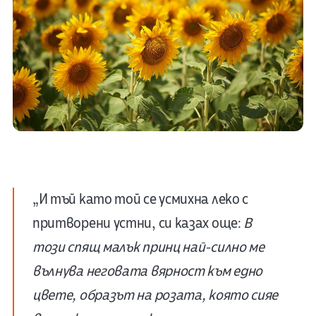
„И тъй като той се усмихна леко с
притворени устни, си казах още:
В
този спящ малък принц най-силно ме
вълнува неговата вярност към едно
цвете, образът на розата, която сияе