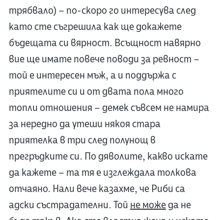
трябвало) – по-скоро го интересува след
като сте съгрешила как ще докажете
бъдещата си вярност. Всъщност навярно
вие ще имате повече поводи за ревност –
той е интересен мъж, а и поддържа с
приятелите си и от двата пола много
топли отношения – демек съвсем не намира
за нередно да утеши някоя стара
приятелка в три след полунощ в
прегръдките си. По дяволите, какво искате
да кажете – та тя е изглеждала толкова
отчаяно. Нали вече казахме, че Риби са
адски състрадателни. Той
не може
да не