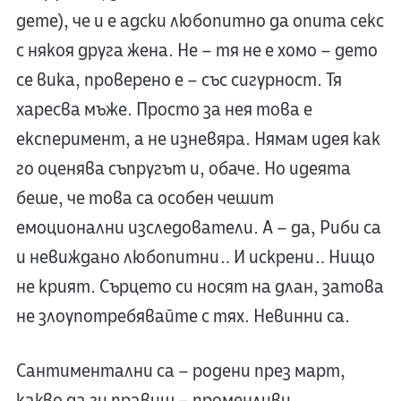
дете), че и е адски любопитно да опита секс
с някоя друга жена. Не – тя не е хомо – дето
се вика, проверено е – със сигурност. Тя
харесва мъже. Просто за нея това е
експеримент, а не изневяра. Нямам идея как
го оценява съпругът и, обаче. Но идеята
беше, че това са особен чешит
емоционални изследователи. А – да, Риби са
и невиждано любопитни… И искрени… Нищо
не крият. Сърцето си носят на длан, затова
не злоупотребявайте с тях. Невинни са.
Сантиментални са – родени през март,
какво да ги правиш – променливи