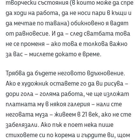
творчески състояния (в които може да спре
да ходи на работа, да не носи пари в къщи и
да мечтае по тавана) обикновено я вадят
от равновесие. И да – след сватбата това
не се променя – ако това е толкова важно
за вас – мислете докато е време.
Трябва да бъдете неговото вдъхновение.
Ако е художник оставете го да ви рисува –
дори гола – голяма работа, че ще изложат
платната му в някоя галерия – нали сте
неговата муза – живеем в 21 век, ако не сте
забелязали. Ако пък е поет нека пише
стиховете си по корема и гърдите ви, щом