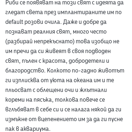
Риби се появяват на този свят с идеята да
гледат света през имплантираните им по
default розови очила. Даже и добре да
познават реалния свят, много често
(разбирай непрекъснато) това изобщо не
им пречи да си живеят в своя подводен
свят, пълен с красота, добродетели и
благородство. Колкото по-гадно животът
ги изплисква от уюта на океана им и те
пльосват с облещени очи и жлътнали
кореми на пясъка, толкова повече се
вглъбяват в себе си и се налага някой да ги
измъкне от вцепенението им за да ги пусне
пак в аквариума.