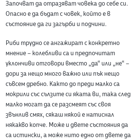
Започват да отразяват човека до себе си.
Опасно е да бъдат с човек, който е в
състояние да ги загърби и подчини.
Риби трудно се ангажират с конкретно
мнение – колебливи са и предпочитат
уклончиви отговори вместо „да“ или „не“ –
дори за нещо много важно или пък нещо
съвсем дребно. Както до преди малко са
мокрили със сълзите си яката ви, така след
малко могат да се разсмеят със своя
звънлив смях, сякаш някой е натиснал
някакво копче. Може и двете състояния да
са истински, а може нито едно от двете да