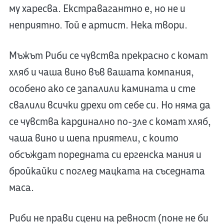
му харесва. Екстравагантно е, но не и
неприятно. Той е артист. Нека твори.
Мъжът Риби се чувства прекрасно с комат
хляб и чаша вино във вашата компания,
особено ако се запалили камината и сте
свалили всички дрехи от себе си. Но няма да
се чувства кардинално по-зле с комат хляб,
чаша вино и шепа приятели, с които
обсъждат поредната си ергенска мания и
бройкайки с поглед мацката на съседната
маса.
Риби не прави сцени на ревност (поне не би