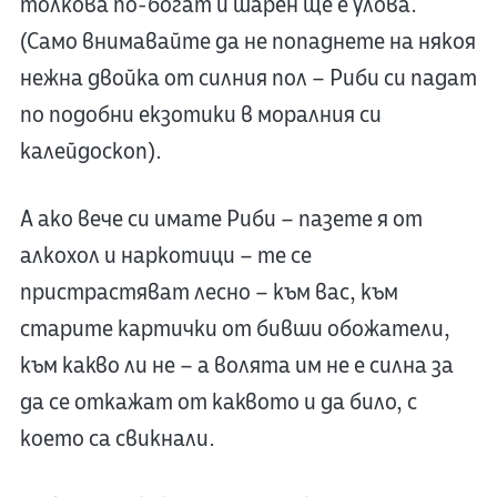
толкова по-богат и шарен ще е улова.
(Само внимавайте да не попаднете на някоя
нежна двойка от силния пол – Риби си падат
по подобни екзотики в моралния си
калейдоскоп).
А ако вече си имате Риби – пазете я от
алкохол и наркотици – те се
пристрастяват лесно – към вас, към
старите картички от бивши обожатели,
към какво ли не – а волята им не е силна за
да се откажат от каквото и да било, с
което са свикнали.