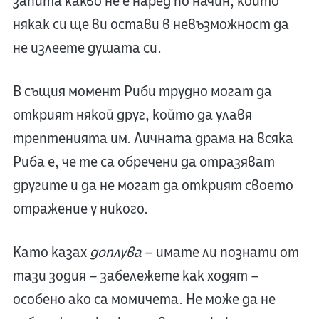
запита какво не е наред по начин, който
някак си ще ви остави в невъзможност да
не излеете душата си.
В същия момент Риби трудно могат да
открият някой друг, който да улавя
трептенията им. Личната драма на всяка
Риба е, че те са обречени да отразяват
другите и да не могат да открият своето
отражение у никого.
Като казах
доплува
– имате ли познати от
тази зодия – забележете как ходят –
особено ако са момичета. Не може да не