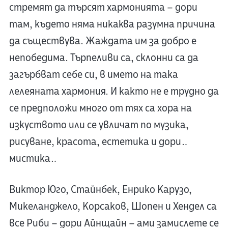
стремят да търсят хармонията – дори
там, където няма никаква разумна причина
да съществува. Жаждата им за добро е
непобедима. Търпеливи са, склонни са да
загърбват себе си, в името на така
лелеяната хармония. И както не е трудно да
се предположи много от тях са хора на
изкуството или се увличат по музика,
рисуване, красота, естетика и дори…
мистика…
Виктор Юго, Стайнбек, Енрико Карузо,
Микеланджело, Корсаков, Шопен и Хендел са
все Риби – дори Айнщайн – ами замислете се