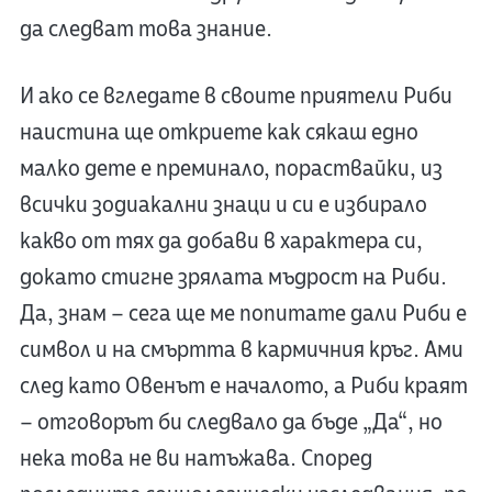
да следват това знание.
И ако се вгледате в своите приятели Риби
наистина ще откриете как сякаш едно
малко дете е преминало, пораствайки, из
всички зодиакални знаци и си е избирало
какво от тях да добави в характера си,
докато стигне зрялата мъдрост на Риби.
Да, знам – сега ще ме попитате дали Риби е
символ и на смъртта в кармичния кръг. Ами
след като Овенът е началото, а Риби краят
– отговорът би следвало да бъде „Да“, но
нека това не ви натъжава. Според