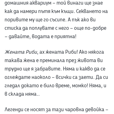
домашния аквариум – той винаги ще знае
как да намери пътя към къщи. Секването на
поривите му ще го съсипе. А пък ако ви
стиска да поплувате с него – още по-добре
– давайте, водата е приятна!
Жената Риби
, ах жената Риби! Ако някога
такава жена е преминала през живота ви
трудно ще я забравите. Няма и какво да се
оглеждате наоколо – всички са заети. Да си
гледал докато е било време, момко! Няма, и
в склада няма…
Легенди се носят за тази чаровна девойка –