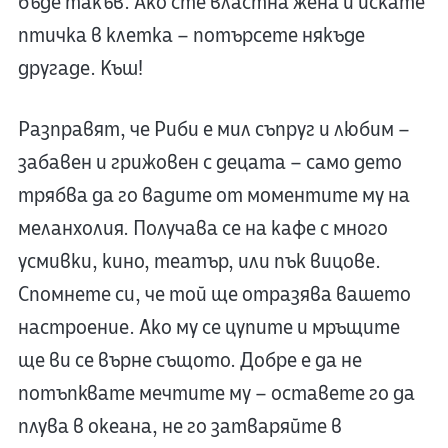
бъде такъв. Ако сте властна жена и искате
птичка в клетка – потърсете някъде
другаде. Къш!
Разправят, че Риби е мил съпруг и любим –
забавен и грижовен с децата – само дето
трябва да го вадите от моментите му на
меланхолия. Получава се на кафе с много
усмивки, кино, театър, или пък вицове.
Спомнете си, че той ще отразява вашето
настроение. Ако му се цупите и мръщите
ще ви се върне същото. Добре е да не
потъпквате мечтите му – оставете го да
плува в океана, не го затваряйте в