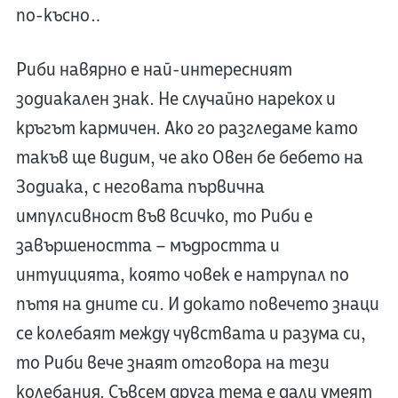
по-късно…
Риби навярно е най-интересният
зодиакален знак. Не случайно нарекох и
кръгът кармичен. Ако го разгледаме като
такъв ще видим, че ако Овен бе бебето на
Зодиака, с неговата първична
импулсивност във всичко, то Риби е
завършеността – мъдростта и
интуицията, която човек е натрупал по
пътя на дните си. И докато повечето знаци
се колебаят между чувствата и разума си,
то Риби вече знаят отговора на тези
колебания. Съвсем друга тема е дали умеят