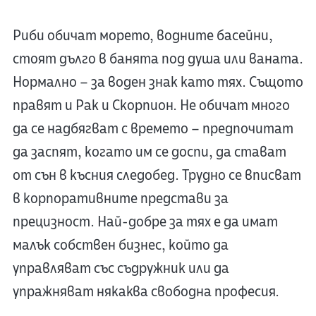
Риби обичат морето, водните басейни,
стоят дълго в банята под душа или ваната.
Нормално – за воден знак като тях. Същото
правят и Рак и Скорпион. Не обичат много
да се надбягват с времето – предпочитат
да заспят, когато им се доспи, да стават
от сън в късния следобед. Трудно се вписват
в корпоративните представи за
прецизност. Най-добре за тях е да имат
малък собствен бизнес, който да
управляват със съдружник или да
упражняват някаква свободна професия.