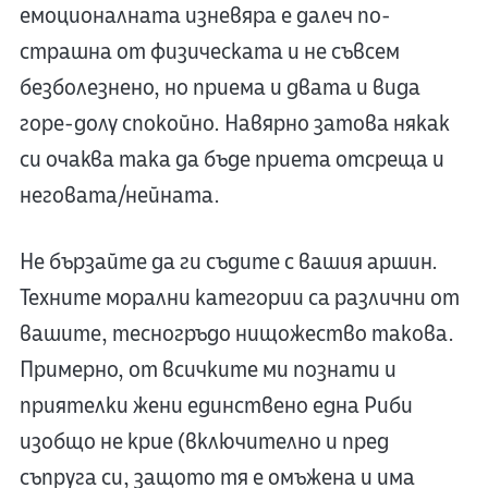
емоционалната изневяра е далеч по-
страшна от физическата и не съвсем
безболезнено, но приема и двата и вида
горе-долу спокойно. Навярно затова някак
си очаква така да бъде приета отсреща и
неговата/нейната.
Не бързайте да ги съдите с вашия аршин.
Техните морални категории са различни от
вашите, тесногръдо нищожество такова.
Примерно, от всичките ми познати и
приятелки жени единствено една Риби
изобщо не крие (включително и пред
съпруга си, защото тя е омъжена и има