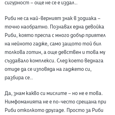
сигурност – още не се е издал…
Риби не са най-верният знак в зодиака –
точно наобратно. Познавах една девойка
Риби, която преспа с много добър приятел
на нейното гадже, само защото той бил
толкова готин, а още девствен и това му
създавало комплекси. След което веднага
отиде да се изповяда на гаджето си,
разбира се…
Да, знам какво си мислите – но не е това.
Нимфоманията не е по-често срещана при
Риби отколкото другаде. Просто за Риби