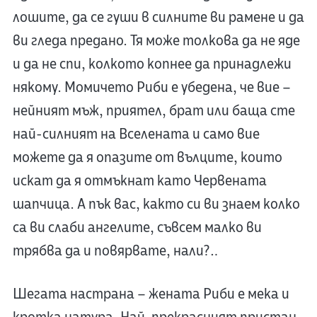
лошите, да се гуши в силните ви рамене и да
ви гледа предано. Тя може толкова да не яде
и да не спи, колкото копнее да принадлежи
някому. Момичето Риби е убедена, че вие –
нейният мъж, приятел, брат или баща сте
най-силният на Вселената и само вие
можете да я опазите от вълците, които
искат да я отмъкнат като Червената
шапчица. А пък вас, както си ви знаем колко
са ви слаби ангелите, съвсем малко ви
трябва да и повярвате, нали?…
Шегата настрана – жената Риби е мека и