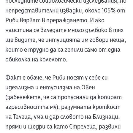
последните социологически изследвания, по
непредставителни извадки, около 105% от
Риби вярват в прераждането. И ако
наистина се вгледате много дълбоко в тях
ще видите, че интуицията им говори неща,
които е трудно да са гепили само от една
обиколка на колелото.
Факт е обаче, че Риби носят у себе си
идеализма и ентусиазма на Овен
(забележете, че са пропуснали да копират
агресивността му), разумната кроткост
на Телеца, ума и дар словото на Близнаци,
прями и щедри са като Стрелеца, развили